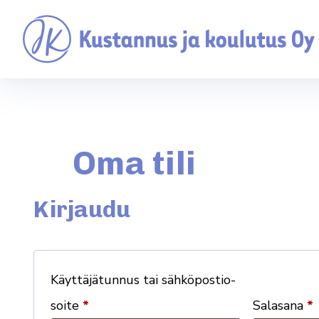
Oma tili
Kirjaudu
Käyt­tä­jä­tunnus tai säh­kö­pos­tio­
soite
*
Salasana
*