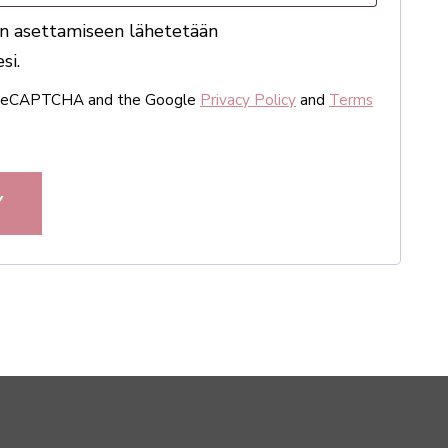
n aset­ta­miseen lähe­tetään
si.
by reCAPTCHA and the Google
Privacy Policy
and
Terms
Y