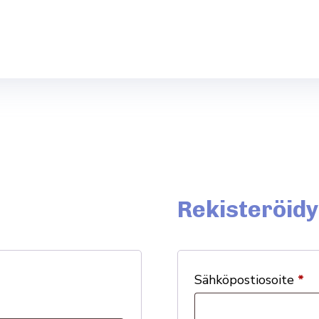
Rekisteröidy
Säh­kö­pos­tio­soite
*