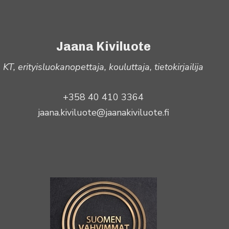
Jaana Kiviluote
KT, erityisluokanopettaja, kouluttaja, tietokirjailija
+358 40 410 3364
jaana.kiviluote@jaanakiviluote.fi