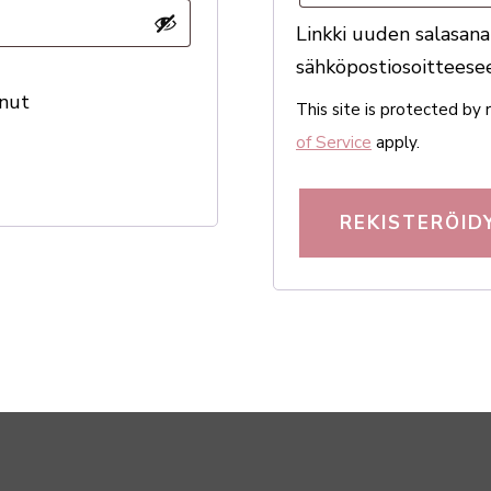
Linkki uuden sala­sana
sähköpostiosoitteesee
nut
This site is pro­tected 
of Service
apply.
REKISTERÖID