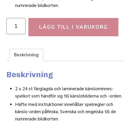
numrerade bildkorten.
LÄGG TILL I VARUKORG
Beskrivning
Beskrivning
2 x 24 st färg­lagda och lami­nerade känslo­min­nes­
spelkot som händför sig till käns­lo­bil­derna och -orden.
Häfte med instruk­tioner inne­håller spel­regler och
känslo-orden påfinska, Svenska och eng­elska till de
num­rerade bildkorten.