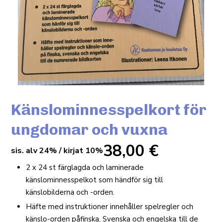
Känslominnesspelkort för
ungdomar och vuxna
38,00
€
sis. alv 24% / kirjat 10%
2 x 24 st färglagda och laminerade
känslominnesspelkot som händför sig till
känslobilderna och -orden.
Häfte med instruktioner innehåller spelregler och
känslo-orden påfinska, Svenska och engelska till de