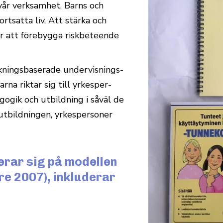
l vår verk­samhet. Barns och
t­satta liv. Att stärka och
r att före­bygga risk­be­teende
k­nings­ba­serade under­vis­nings­
na riktar sig till yrkes­per­
gogik och utbildning i såväl de
tbild­ningen, yrkes­per­soner
rar sig på modellen
e 2007), inkluderar