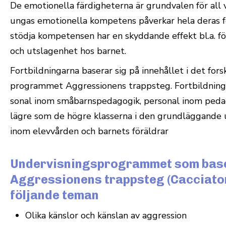
De emo­tio­nella fär­dig­he­terna är grund­valen för al
ungas emo­tio­nella kom­petens påverkar hela deras for
stödja kom­pe­tensen har en skyd­dande effekt bl.a. fö
och utsla­genhet hos barnet.
Fort­bild­ningarna baserar sig på inne­hållet i det fors
pro­grammet Aggres­sionens trappsteg. Fort­bild­ningar
sonal inom små­barnspe­da­gogik, per­sonal inom peda­
lägre som de högre klas­serna i den grund­läg­gande u
inom elev­vården och barnets föräldrar
Undervisningsprogrammet som base
Aggressionens trappsteg (Cacciator
följande teman
Olika känslor och känslan av aggression