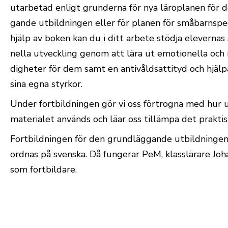
utar­betad enligt grun­derna för nya läro­planen för 
gande utbild­ningen eller för planen för små­barnspe
hjälp av boken kan du i ditt arbete stödja ele­vernas s
nella utveckling genom att lära ut emo­tio­nella och i
dig­heter för dem samt en anti­våld­sat­tityd och hjäl
sina egna styrkor.
Under fort­bild­ningen gör vi oss för­trogna med hur u
ma­te­rialet används och läar oss tillämpa det prak­tis
Fort­bild­ningen för den grund­läg­gande utbild­ninge
ordnas på svenska. Då fun­gerar PeM, klass­lärare Joh
som fortbildare.