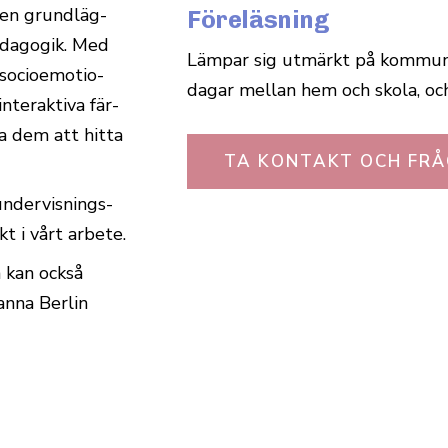
den grund­läg­
Föreläsning
­da­gogik. Med
Lämpar sig utmärkt på kom­mu­n
ocio­e­mo­tio­
dagar mellan hem och skola, oc
nter­aktiva fär­
pa dem att hitta
TA KONTAKT OCH FRÅ
nder­vis­nings­
kt i vårt arbete.
n kan också
anna Berlin