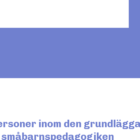
personer inom den grundlägg
h småbarnspedagogiken