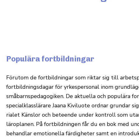
Populära fortbildningar
Förutom de fort­bild­ningar som riktar sig till arbets­
fort­bild­nings­dagar för yrkes­per­sonal inom grund­lä
små­barnspe­da­go­giken. De aktuella och populära for
spe­ci­al­klass­lärare Jaana Kivi­luote ordnar grundar si
rialet Känslor och beteende under kon­troll som utar
läro­planen. På fort­bild­ningen får du en bok med und
behandlar emo­tio­nella fär­dig­heter samt en intro­duk