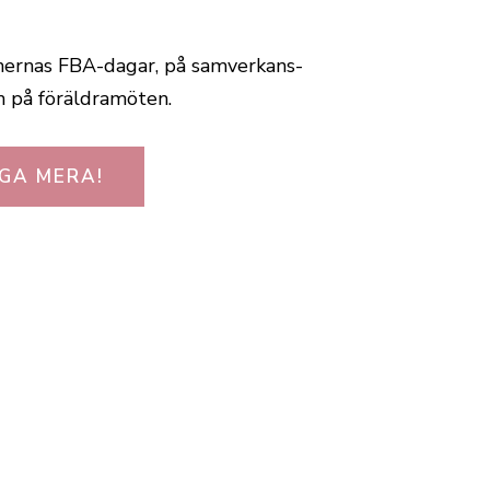
ernas FBA-dagar, på sam­ver­kans­
h på föräldramöten.
GA MERA!