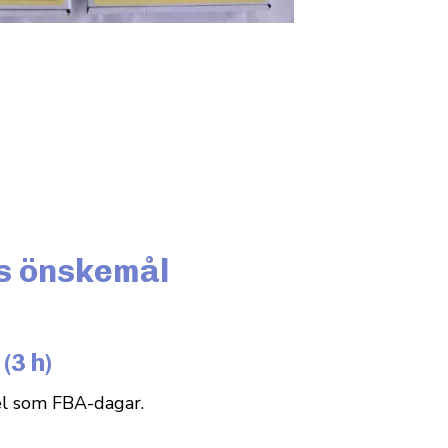
ns önskemål
(3 h)
el som FBA-dagar.