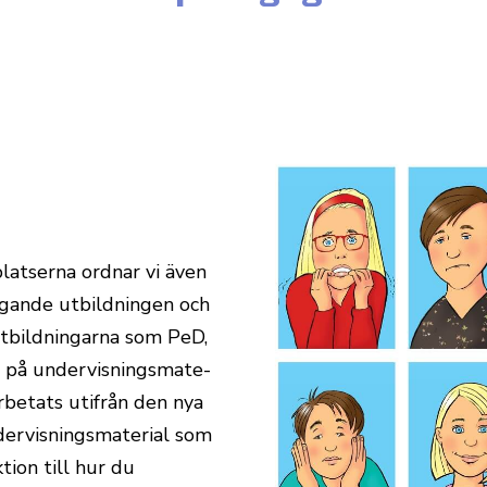
plat­serna ordnar vi även
g­gande utbild­ningen och
t­bild­ningarna som PeD,
g på under­vis­nings­ma­te­
­betats utifrån den nya
er­vis­nings­ma­terial som
tion till hur du