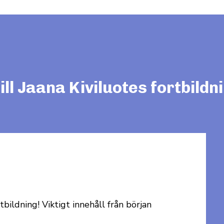
l Jaana Kiviluotes fortbildn
ort­bildning. Det var så trevligt att lyssna