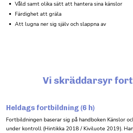
Våld samt olika sätt att hantera sina känslor
Fär­dighet att gräla
Att lugna ner sig själv och slappna av
Vi skräddarsyr fort
Heldags fortbildning (6 h)
Fort­bild­ningen baserar sig på hand­boken Känslor 
under kon­troll (Hin­tikka 2018 / Kivi­luote 2019). Ha