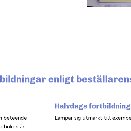
bildningar enligt beställare
Halvdags fortbildning 
och beteende
Lämpar sig utmärkt till exemp
nd­boken är