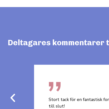
Deltagares kommentarer til
örjan
Tack så mycket för en givande f
på dig.