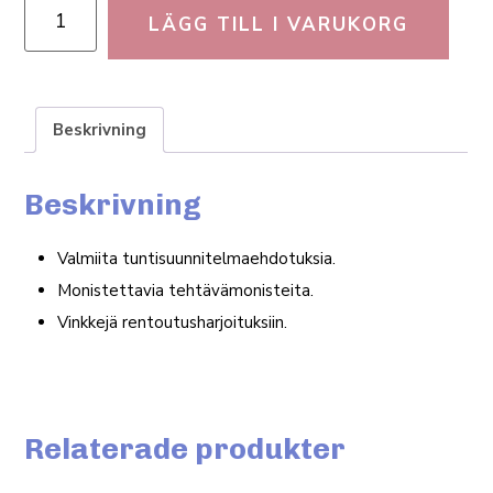
LÄGG TILL I VARUKORG
Beskrivning
Beskrivning
Val­miita tuntisuunnitelmaehdotuksia.
Monis­tettavia tehtävämonisteita.
Vinkkejä ren­toutus­har­jo­i­tuksiin.
Relaterade produkter