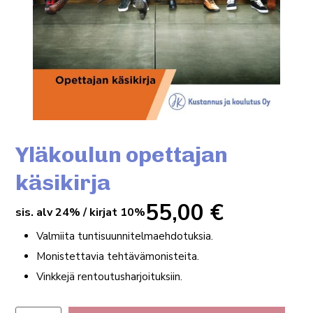
Yläkoulun opettajan
käsikirja
55,00
€
sis. alv 24% / kirjat 10%
Valmiita tuntisuunnitelmaehdotuksia.
Monistettavia tehtävämonisteita.
Vinkkejä rentoutusharjoituksiin.