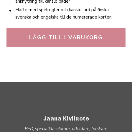
anknytning till känslo bilder
Häfte med spelregler och känslo-ord på finska,
svenska och engelska till de numererade korten
LÄGG TILL I VARUKORG
Jaana Kiviluote
PeD, specialklasslärare, utbildare, forskare