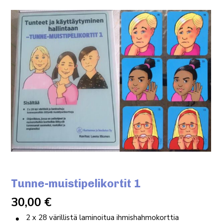
Tunne-muistipelikortit 1
30,00
€
2 x 28 värillistä laminoitua ihmishahmokorttia