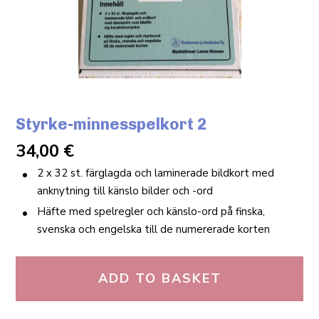
Styrke-minnesspelkort 2
34,00
€
2 x 32 st. färglagda och laminerade bildkort med
anknytning till känslo bilder och -ord
Häfte med spelregler och känslo-ord på finska,
svenska och engelska till de numererade korten
ADD TO BASKET