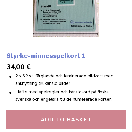
Styrke-minnesspelkort 1
34,00
€
2 x 32 st. färglagda och laminerade bildkort med
anknytning till känslo bilder
Häfte med spelregler och känslo-ord på finska,
svenska och engelska till de numererade korten
ADD TO BASKET