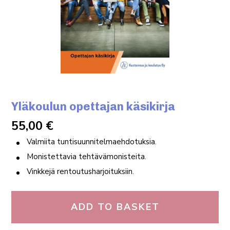
Yläkoulun opettajan käsikirja
55,00
€
Valmiita tuntisuunnitelmaehdotuksia.
Monistettavia tehtävämonisteita.
Vinkkejä rentoutusharjoituksiin.
ADD TO BASKET