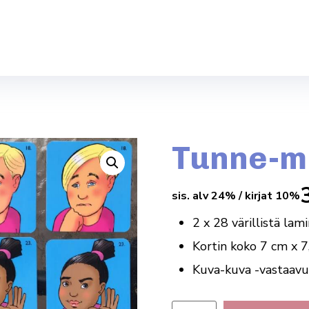
Tunne-mu
sis. alv 24% / kirjat 10%
2 x 28 värillistä la
Kortin koko 7 cm x 7
Kuva-kuva -vastaav