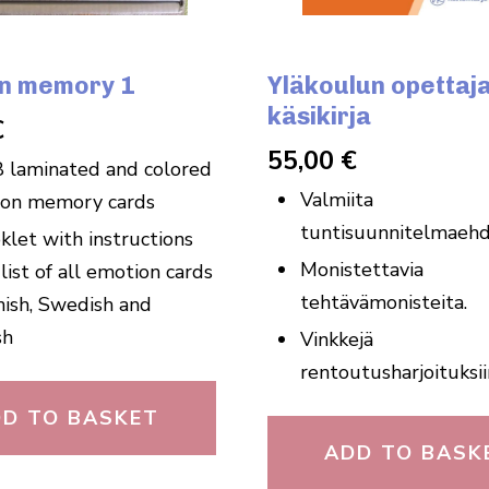
n memory 1
Yläkoulun opettaj
käsikirja
€
55,00
€
8 laminated and colored
Valmiita
on memory cards
tuntisuunnitelmaehd
klet with instructions
Monistettavia
list of all emotion cards
tehtävämonisteita.
nnish, Swedish and
sh
Vinkkejä
rentoutusharjoituksii
DD TO BASKET
ADD TO BASK