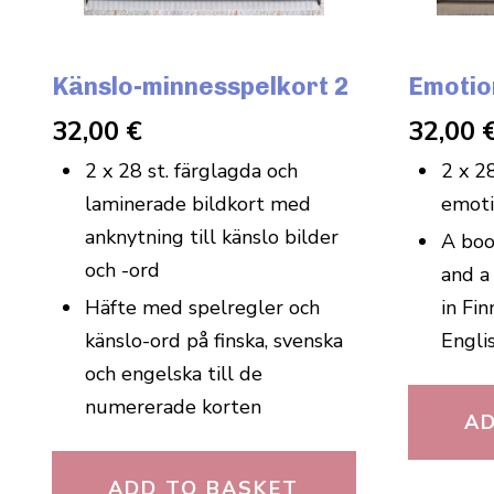
Känslo-minnesspelkort 2
Emotio
32,00
€
32,00
2 x 28 st. färglagda och
2 x 2
laminerade bildkort med
emoti
anknytning till känslo bilder
A boo
och -ord
and a 
Häfte med spelregler och
in Fi
känslo-ord på finska, svenska
Engli
och engelska till de
numererade korten
A
ADD TO BASKET