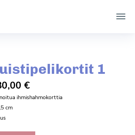
istipelikortit 1
30,00
€
minoitua ihmishahmokorttia
,5 cm
uus