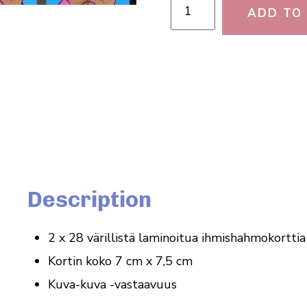
ADD TO
Description
2 x 28 väril­listä lamin­oitua ihmishahmokorttia
Kortin koko 7 cm x 7,5 cm
Kuva-kuva -vast­aavuus