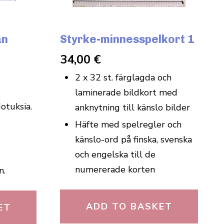
an
Styrke-minnesspelkort 1
34,00
€
2 x 32 st. färglagda och
laminerade bildkort med
otuksia.
anknytning till känslo bilder
Häfte med spelregler och
känslo-ord på finska, svenska
och engelska till de
numererade korten
n.
ADD TO BASKET
ET