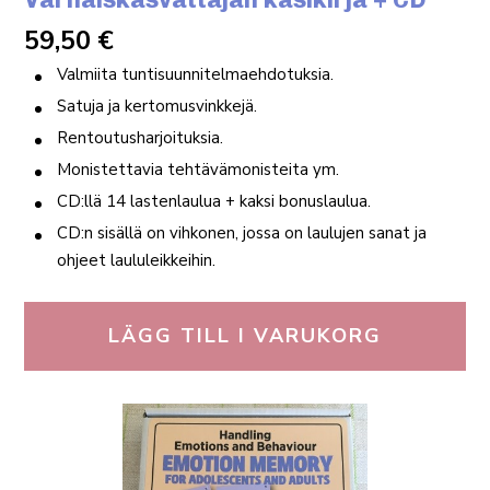
59,50
€
Valmiita tuntisuunnitelmaehdotuksia.
Satuja ja kertomusvinkkejä.
Rentoutusharjoituksia.
Monistettavia tehtävämonisteita ym.
CD:llä 14 lastenlaulua + kaksi bonuslaulua.
CD:n sisällä on vihkonen, jossa on laulujen sanat ja
ohjeet laululeikkeihin.
LÄGG TILL I VARUKORG