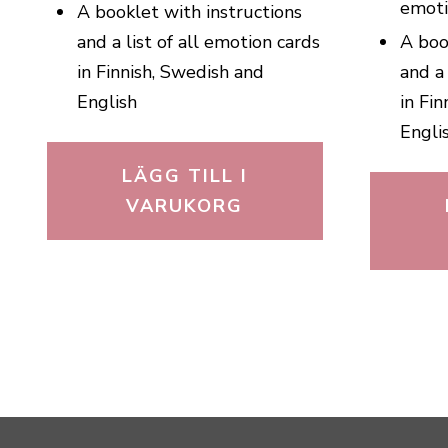
emoti
A booklet with instructions
and a list of all emotion cards
A boo
in Finnish, Swedish and
and a 
English
in Fi
Engli
LÄGG TILL I
VARUKORG