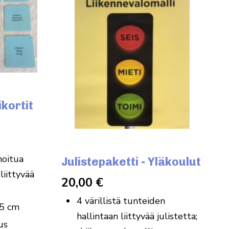
kortit
noitua
Julistepaketti - Yläkoulut
liittyvää
20,00
€
4 värillistä tunteiden
,5 cm
hallintaan liittyvää julistetta;
us