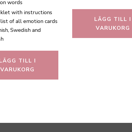
on words
klet with instructions
LÄGG TILL I
list of all emotion cards
VARUKORG
nnish, Swedish and
sh
LÄGG TILL I
VARUKORG