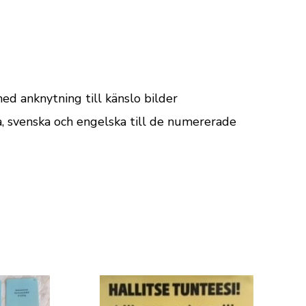
med anknytning till känslo bilder
, svenska och eng­elska till de nume­rerade