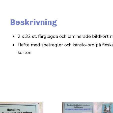
Beskrivning
2 x 32 st. färg­lagda och lami­nerade bildkort 
Häfte med spel­regler och känslo-ord på finska
korten