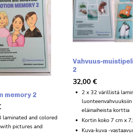
Vahvuus-muistipeli
2
32,00
€
2 x 32 värillistä lami
n memory 2
luonteenvahvuuksiin 
€
eläinaiheista korttia
8 laminated and colored
Kortin koko 7 cm x 7
 with pictures and
Kuva-kuva -vastaavu