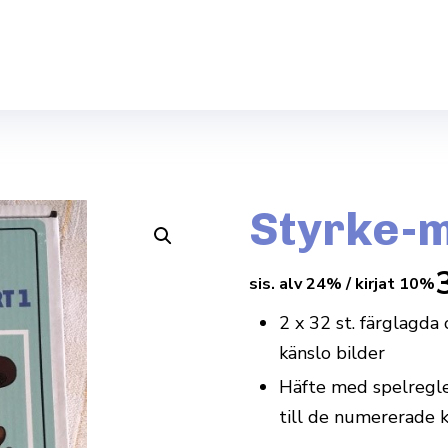
Styrke-m
sis. alv 24% / kirjat 10%
2 x 32 st. färglagda
känslo bilder
Häfte med spelregler
till de numererade 