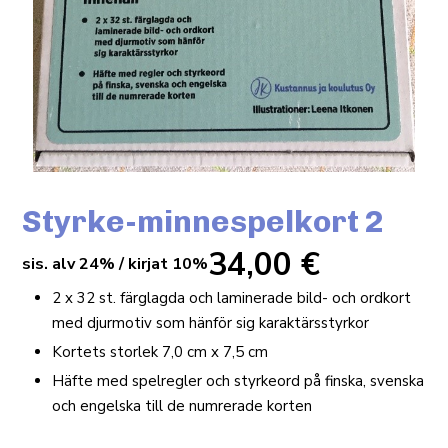
Styrke-minnespelkort 2
34,00
€
sis. alv 24% / kirjat 10%
2 x 32 st. färglagda och laminerade bild- och ordkort
med djurmotiv som hänför sig karaktärsstyrkor
Kortets storlek 7,0 cm x 7,5 cm
Häfte med spelregler och styrkeord på finska, svenska
och engelska till de numrerade korten