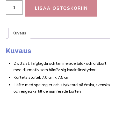
LISÄÄ OSTOSKORIIN
Kuvaus
Kuvaus
2 x 32 st. färglagda och lami­nerade bild- och ordkort
med djur­motiv som hänför sig karaktärsstyrkor
Kortets storlek 7,0 cm x 7,5 cm
Häfte med spel­regler och styr­keord på finska, svenska
och engelska till de num­rerade korten