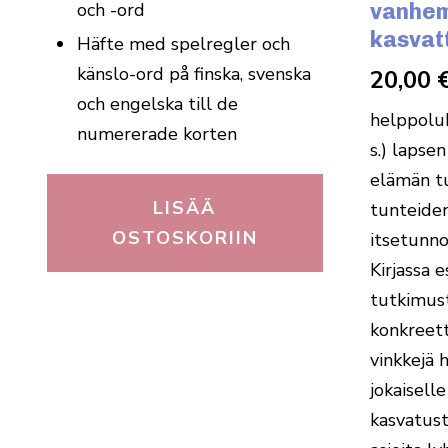
och -ord
vanhem
kasvatt
Häfte med spelregler och
känslo-ord på finska, svenska
20,00
och engelska till de
helppoluk
numererade korten
s.) lapse
elämän t
LISÄÄ
tunteiden
OSTOSKORIIN
itsetunno
Kirjassa 
tutkimust
konkreett
vinkkejä 
jokaiselle
kasvatust