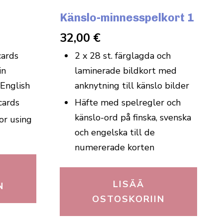
Känslo-minnesspelkort 1
32,00
€
cards
2 x 28 st. färglagda och
in
laminerade bildkort med
 English
anknytning till känslo bilder
cards
Häfte med spelregler och
känslo-ord på finska, svenska
or using
och engelska till de
numererade korten
LISÄÄ
N
OSTOSKORIIN