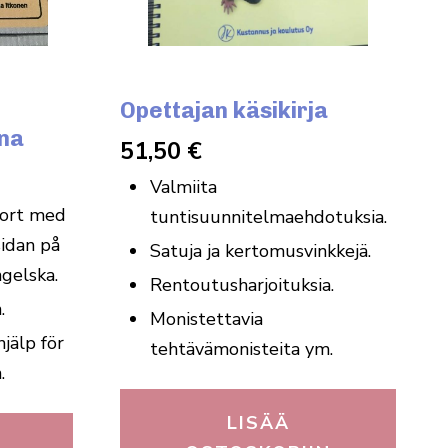
Opettajan käsikirja
na
51,50
€
Valmiita
kort med
tuntisuunnitelmaehdotuksia.
idan på
Satuja ja kertomusvinkkejä.
ngelska.
Rentoutusharjoituksia.
.
Monistettavia
jälp för
tehtävämonisteita ym.
.
LISÄÄ