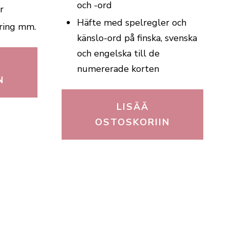
och -ord
r
Häfte med spelregler och
ering mm.
känslo-ord på finska, svenska
och engelska till de
numererade korten
N
LISÄÄ
OSTOSKORIIN