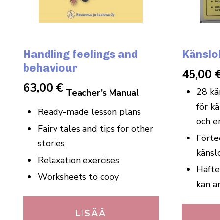
Handling feelings and
Känslo
behaviour
45,00
63,00
€
28 kä
Teacher’s Manual
för kä
Ready-made lesson plans
och e
Fairy tales and tips for other
Förte
stories
känsl
Relaxation exercises
Häfte
Worksheets to copy
kan a
LISÄÄ