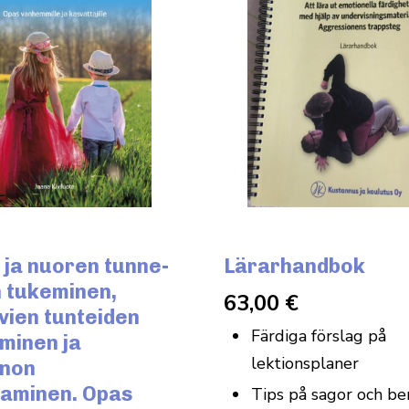
 ja nuoren tunne-
Lärarhandbok
 tukeminen,
63,00
€
vien tunteiden
Färdiga förslag på
minen ja
lektionsplaner
nnon
taminen. Opas
Tips på sagor och be