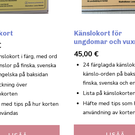
kort
Känslokort för
ungdomar och vux
€
45,00
€
nslokort i färg, med ord
24 färglagda känslo
nslor på finska, svenska
känslo-orden på baks
ngelska på baksidan
finska, svenska och e
ckning över
Lista på känslokorten
okorten
Häfte med tips som h
 med tips på hur korten
användning av korten
nvändas
LISÄÄ