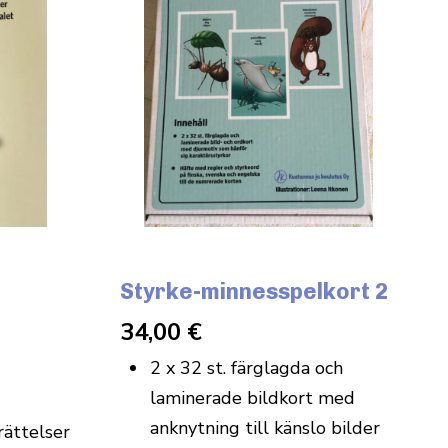
Styrke-minnesspelkort 2
34,00
€
2 x 32 st. färglagda och
laminerade bildkort med
anknytning till känslo bilder
rättelser