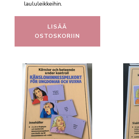
laululeikkeihin.
LISÄÄ
OSTOSKORIIN