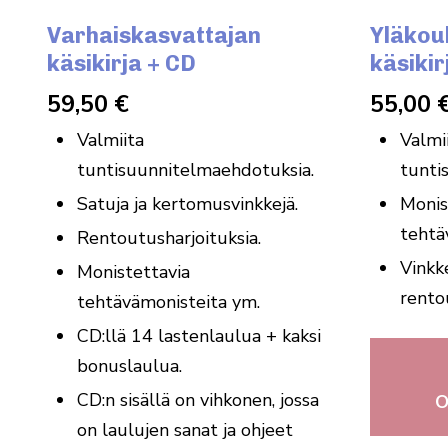
Varhaiskasvattajan
Yläkou
käsikirja + CD
käsikir
59,50
€
55,00
Valmiita
Valmi
tuntisuunnitelmaehdotuksia.
tunti
Satuja ja kertomusvinkkejä.
Monis
tehtä
Rentoutusharjoituksia.
Vinkk
Monistettavia
rento
tehtävämonisteita ym.
CD:llä 14 lastenlaulua + kaksi
bonuslaulua.
CD:n sisällä on vihkonen, jossa
on laulujen sanat ja ohjeet