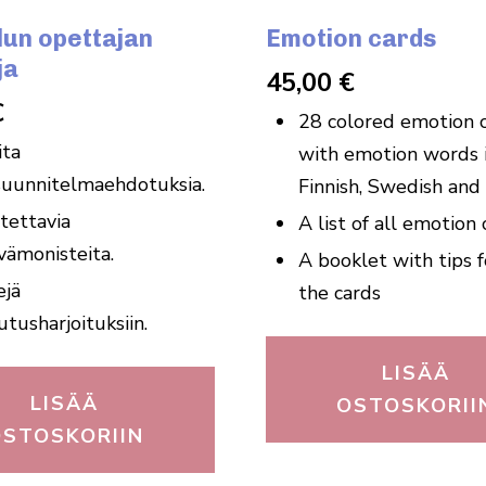
lun opettajan
Emotion cards
ja
45,00
€
€
28 colored emotion 
ita
with emotion words 
suunnitelmaehdotuksia.
Finnish, Swedish and
tettavia
A list of all emotion 
vämonisteita.
A booklet with tips f
ejä
the cards
utusharjoituksiin.
LISÄÄ
LISÄÄ
OSTOSKORII
OSTOSKORIIN