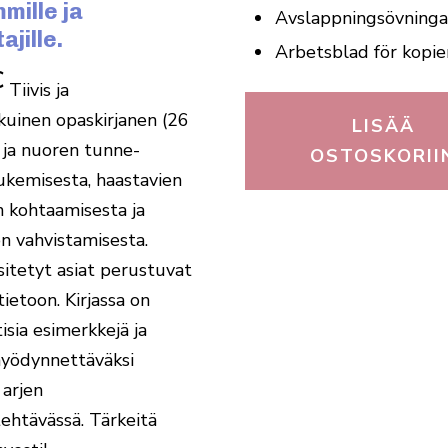
mille ja
Avslappningsövninga
ajille.
Arbetsblad för kopi
€
Tiivis ja
uinen opaskirjanen (26
LISÄÄ
n ja nuoren tunne-
OSTOSKORII
ukemisesta, haastavien
 kohtaamisesta ja
n vahvistamisesta.
esitetyt asiat perustuvat
ietoon. Kirjassa on
isia esimerkkejä ja
hyödynnettäväksi
 arjen
ehtävässä. Tärkeitä