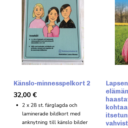
Känslo-minnesspelkort 2
Lapsen
elämän
32,00
€
haasta
2 x 28 st. färglagda och
kohtaa
laminerade bildkort med
itsetu
anknytning till känslo bilder
vahvis