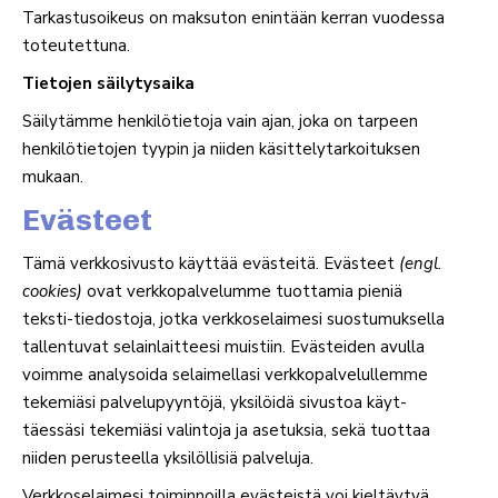
Tar­kas­tusoikeus on mak­suton enintään kerran vuo­dessa
toteutettuna.
Tie­tojen säilytysaika
Säi­ly­tämme hen­ki­lö­tietoja vain ajan, joka on tarpeen
hen­ki­lö­tie­tojen tyypin ja niiden käsit­te­ly­tar­koi­tuksen
mukaan.
Evästeet
Tämä verk­ko­si­vusto käyttää eväs­teitä. Evästeet
(engl.
cookies)
ovat verk­ko­pal­ve­lumme tuot­tamia pieniä
teksti-tie­dostoja, jotka verk­ko­se­laimesi suos­tu­muk­sella
tal­len­tuvat selain­lait­teesi muistiin. Eväs­teiden avulla
voimme ana­ly­soida selai­mellasi verk­ko­pal­ve­lul­lemme
teke­miäsi pal­ve­lu­pyyntöjä, yksi­löidä sivustoa käyt­
täessäsi teke­miäsi valintoja ja ase­tuksia, sekä tuottaa
niiden perus­teella yksi­löl­lisiä palveluja.
Verk­ko­se­laimesi toi­min­noilla eväs­teistä voi kiel­täytyä