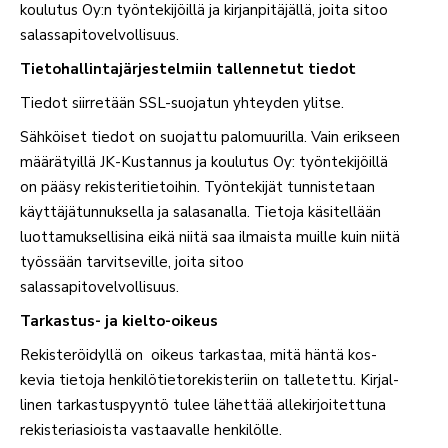
kou­lutus Oy:n työn­te­ki­jöillä ja kir­jan­pi­tä­jällä, joita sitoo
salassapitovelvollisuus.
Tie­to­hal­lin­ta­jär­jes­telmiin tal­len­netut tiedot
Tiedot siir­retään SSL-suo­jatun yhteyden ylitse.
Säh­köiset tiedot on suo­jattu palo­muu­rilla. Vain erikseen
mää­rä­tyillä JK-Kus­tannus ja kou­lutus Oy: työn­te­ki­jöillä
on pääsy rekis­te­ri­tie­toihin. Työn­te­kijät tun­nis­tetaan
käyt­tä­jä­tun­nuk­sella ja sala­sa­nalla. Tietoja käsi­tellään
luot­ta­muk­sel­lisina eikä niitä saa ilmaista muille kuin niitä
työssään tar­vit­se­ville, joita sitoo
salassapitovelvollisuus.
Tar­kastus- ja kielto-oikeus
Rekis­te­röi­dyllä on oikeus tar­kastaa, mitä häntä kos­
kevia tietoja hen­ki­lö­tie­to­re­kis­teriin on tal­le­tettu. Kir­jal­
linen tar­kas­tus­pyyntö tulee lähettää alle­kir­joi­tettuna
rekis­te­ri­asioista vas­taa­valle henkilölle.