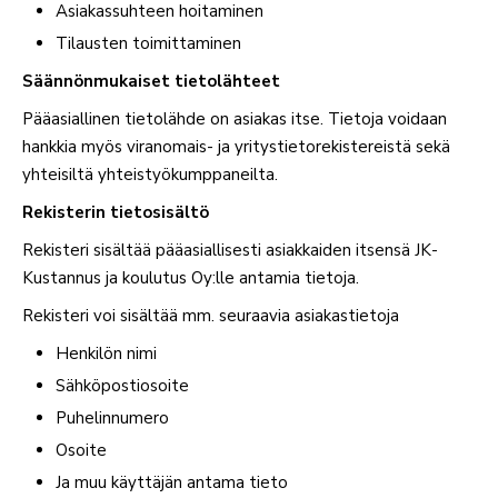
Asia­kas­suhteen hoitaminen
Tilausten toi­mit­ta­minen
Sään­nön­mu­kaiset tietolähteet
Pää­asial­linen tie­to­lähde on asiakas itse. Tietoja voidaan
hankkia myös viran­omais- ja yri­tys­tie­to­re­kis­te­reistä sekä
yhtei­siltä yhteistyökumppaneilta.
Rekis­terin tietosisältö
Rekisteri sisältää pää­asial­li­sesti asiak­kaiden itsensä JK-
Kus­tannus ja kou­lutus Oy:lle antamia tietoja.
Rekisteri voi sisältää mm. seu­raavia asiakastietoja
Hen­kilön nimi
Säh­kö­pos­tio­soite
Puhe­lin­numero
Osoite
Ja muu käyt­täjän antama tieto