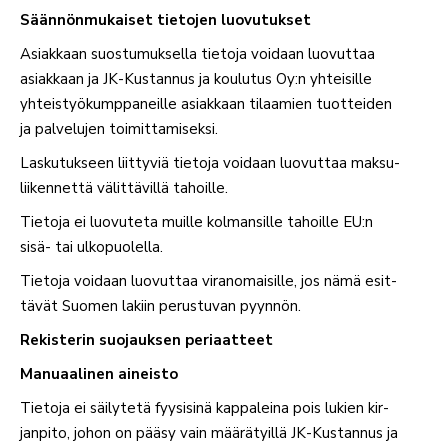
Sään­nön­mu­kaiset tie­tojen luovutukset
Asiakkaan suos­tu­muk­sella tietoja voidaan luo­vuttaa
asiakkaan ja JK-Kus­tannus ja kou­lutus Oy:n yhtei­sille
yhteis­työ­kump­pa­neille asiakkaan tilaamien tuot­teiden
ja pal­ve­lujen toimittamiseksi.
Las­ku­tukseen liit­tyviä tietoja voidaan luo­vuttaa mak­su­
lii­ken­nettä välit­tä­villä tahoille.
Tietoja ei luo­vuteta muille kol­man­sille tahoille EU:n
sisä- tai ulkopuolella.
Tietoja voidaan luo­vuttaa viran­omai­sille, jos nämä esit­
tävät Suomen lakiin perus­tuvan pyynnön.
Rekis­terin suo­jauksen periaatteet
Manu­aa­linen aineisto
Tietoja ei säi­lytetä fyy­sisinä kap­pa­leina pois lukien kir­
janpito, johon on pääsy vain mää­rä­tyillä JK-Kus­tannus ja