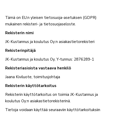
Tämä on EU:n yleisen tie­to­suoja-ase­tuksen (GDPR)
mukainen rekisteri- ja tietosuojaseloste.
Rekis­terin nimi
JK-Kus­tannus ja kou­lutus Oy:n asiakastietorekisteri
Rekis­te­rin­pitäjä
JK-Kus­tannus ja kou­lutus Oy, Y‑tunnus: 2876289-1
Rekis­te­ri­asioista vas­taava henkilö
Jaana Kivi­luote, toimitusjohtaja
Rekis­terin käyttötarkoitus
Rekis­terin käyt­tö­tar­koitus on toimia JK-Kus­tannus ja
kou­lutus Oy:n asiakastietorekisterinä.
Tietoja voidaan käyttää seu­raaviin käyttötarkoituksiin