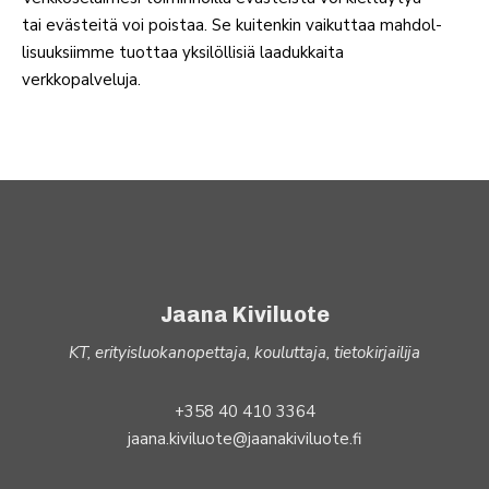
tai eväs­teitä voi poistaa. Se kui­tenkin vai­kuttaa mah­dol­
li­suuk­siimme tuottaa yksi­löl­lisiä laa­duk­kaita
verkkopalveluja.
Jaana Kiviluote
KT, erityisluokanopettaja, kouluttaja, tietokirjailija
+358 40 410 3364
jaana.kiviluote@jaanakiviluote.fi