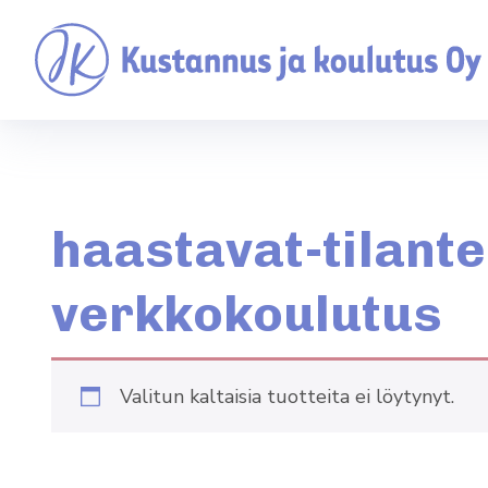
haastavat-tilant
verkkokoulutus
Valitun kal­taisia tuot­teita ei löytynyt.