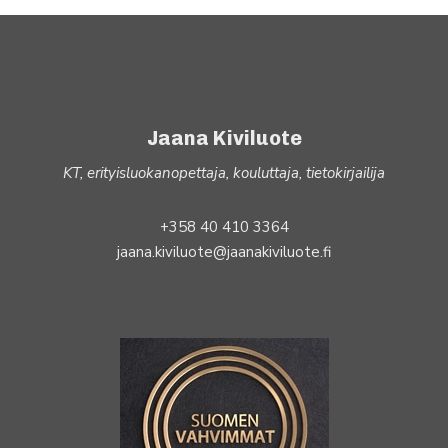
Jaana Kiviluote
KT, erityisluokanopettaja, kouluttaja, tietokirjailija
+358 40 410 3364
jaana.kiviluote@jaanakiviluote.fi