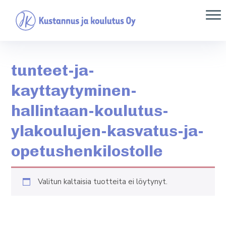
tunteet-ja-
kayttaytyminen-
hallintaan-koulutus-
ylakoulujen-kasvatus-ja-
opetushenkilostolle
Valitun kal­taisia tuot­teita ei löytynyt.