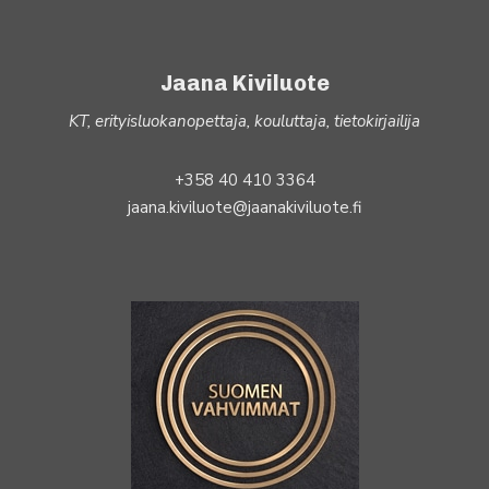
Jaana Kiviluote
KT, erityisluokanopettaja, kouluttaja, tietokirjailija
+358 40 410 3364
jaana.kiviluote@jaanakiviluote.fi