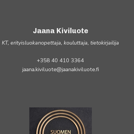
Jaana Kiviluote
KT, erityisluokanopettaja, kouluttaja, tietokirjailija
+358 40 410 3364
jaana.kiviluote@jaanakiviluote.fi