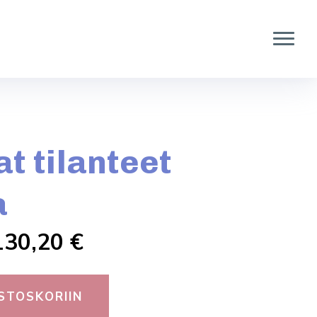
t tilanteet
a
130,20
€
STOSKORIIN