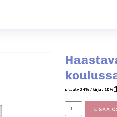
Haastava
kouluss
sis. alv 24% / kirjat 10%
LISÄÄ O