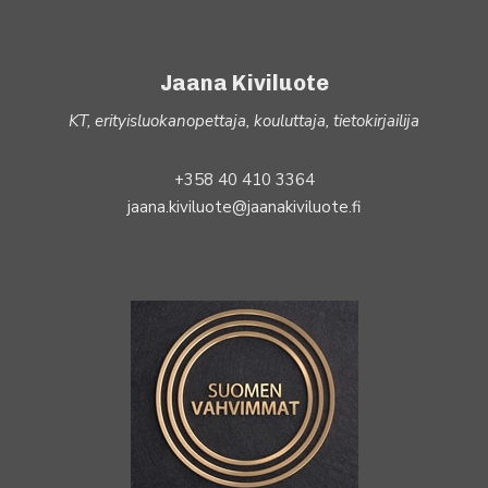
Jaana Kiviluote
KT, erityisluokanopettaja, kouluttaja, tietokirjailija
+358 40 410 3364
jaana.kiviluote@jaanakiviluote.fi