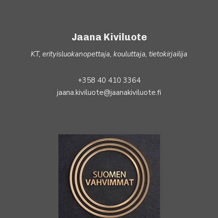
Jaana Kiviluote
KT, erityisluokanopettaja, kouluttaja, tietokirjailija
+358 40 410 3364
jaana.kiviluote@jaanakiviluote.fi