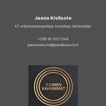
Jaana Kiviluote
KT, erityisluokanopettaja, kouluttaja, tietokirjailija
+358 40 410 3364
jaana.kiviluote@jaanakiviluote.fi