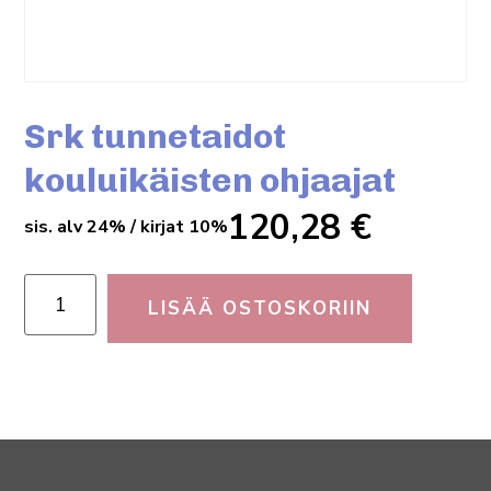
Srk tunnetaidot
kouluikäisten ohjaajat
120,28
€
sis. alv 24% / kirjat 10%
LISÄÄ OSTOSKORIIN