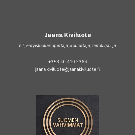
Jaana Kiviluote
KT, erityisluokanopettaja, kouluttaja, tietokirjailija
+358 40 410 3364
jaana.kiviluote@jaanakiviluote.fi