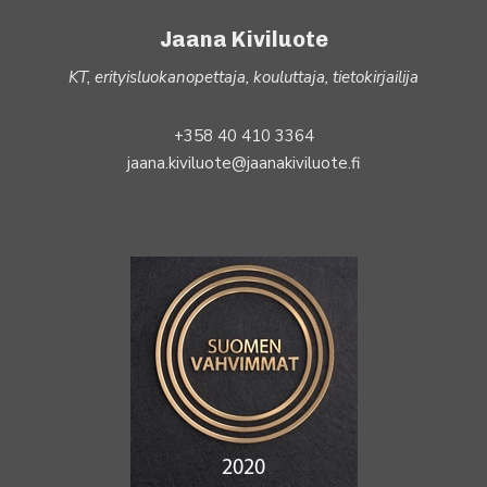
Jaana Kiviluote
KT, erityisluokanopettaja, kouluttaja, tietokirjailija
+358 40 410 3364
jaana.kiviluote@jaanakiviluote.fi