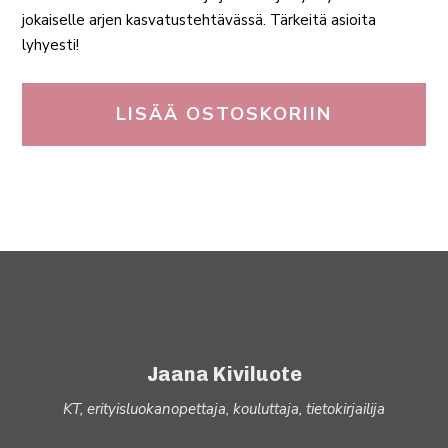
jokaiselle arjen kasvatustehtävässä. Tärkeitä asioita
lyhyesti!
LISÄÄ OSTOSKORIIN
Jaana Kiviluote
KT, erityisluokanopettaja, kouluttaja, tietokirjailija