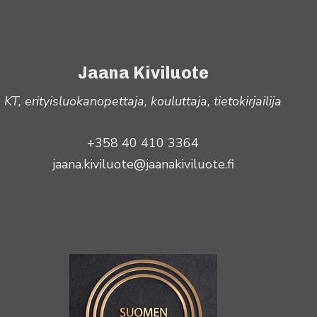
Jaana Kiviluote
KT, erityisluokanopettaja, kouluttaja, tietokirjailija
+358 40 410 3364
jaana.kiviluote@jaanakiviluote.fi