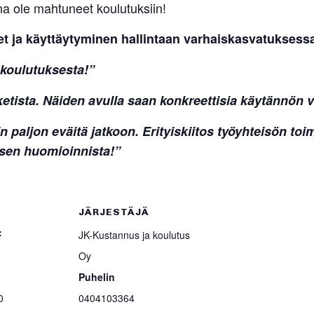
ina ole mah­tuneet koulutuksiin!
t ja käyt­täy­ty­minen hal­lintaan var­hais­kas­va­tuk­se
ä koulutuksesta!”
a­ke­tista. Näiden avulla saan kon­kreet­tisia käy­tännön 
n paljon eväitä jatkoon. Eri­tyis­kiitos työyh­teisön toi­m
­misen huomioinnista!”
JÄRJESTÄJÄ
:
JK-Kustannus ja koulutus
Oy
Puhelin
0
0404103364