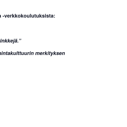
ssa -verkkokoulutuksista:
vinkkejä.”
in­ta­kult­tuurin mer­ki­tyksen