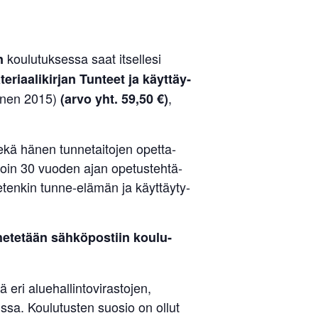
kou­lu­tuk­sessa saat itsellesi
en
e­ri­aa­li­kirjan
Tunteet ja käyt­täy­
inen 2015)
,
(arvo yht. 59,50 €)
ekä hänen tun­ne­tai­tojen opet­ta­
 noin 30 vuoden ajan ope­tus­teh­tä­
a etenkin tunne-elämän ja käyt­täy­ty­
ähe­tetään säh­kö­postiin kou­lu­
ri alue­hal­lin­to­vi­ras­tojen,
sissa. Kou­lu­tusten suosio on ollut