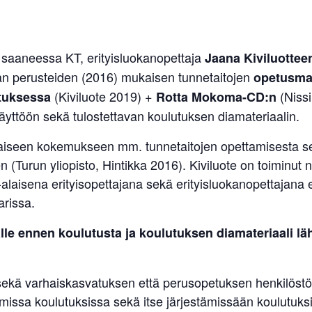
saa­neessa KT, eri­tyis­luo­kan­opettaja
Jaana Kivi­luotte
man perus­teiden (2016) mukaisen tun­ne­tai­tojen
ope­tus­ma­t
(Kivi­luote 2019) +
(Nis­s
a­tuk­sessa
Rotta Mokoma-CD:n
 käyttöön sekä tulos­tet­tavan kou­lu­tuksen diamateriaalin.
­kaiseen koke­mukseen mm. tun­ne­tai­tojen opet­ta­mi­sesta s
een (Turun yli­opisto, Hin­tikka 2016). Kivi­luote on toi­minut
laisena eri­tyi­so­pet­tajana sekä eri­tyis­luo­kan­opet­tajan
arissa.
jalle ennen kou­lu­tusta ja kou­lu­tuksen dia­ma­te­riaali l
ekä var­hais­kas­va­tuksen että perus­o­pe­tuksen hen­ki­löstöä e
­missa kou­lu­tuk­sissa sekä itse jär­jes­tä­missään kou­lu­tuk­