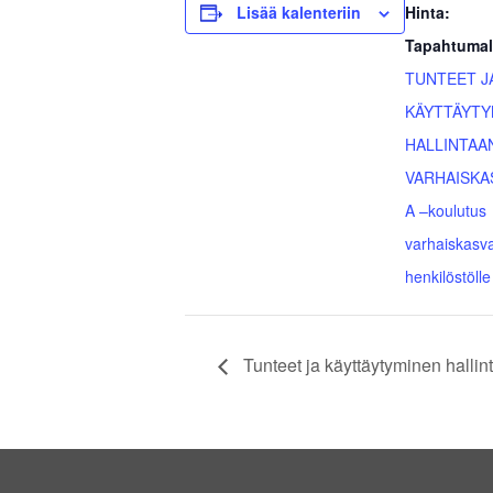
Lisää kalenteriin
Hinta:
Tapahtumal
TUNTEET J
KÄYTTÄYTY
HALLINTAA
VARHAISKA
A –koulutus
varhaiskasv
henkilöstölle
Tunteet ja käyttäytyminen halli