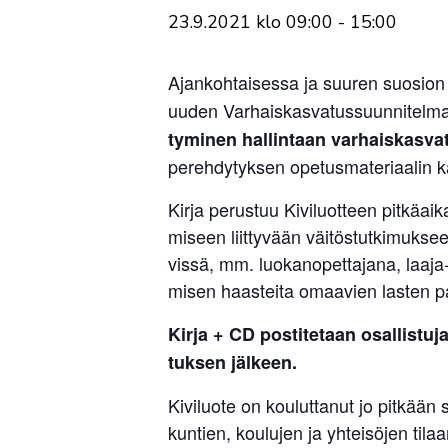
23.9.2021 klo 09:00
-
15:00
Ajan­koh­tai­sessa ja suuren suosion 
uuden Var­hais­kas­va­tus­suun­ni­tel
ty­minen hal­lintaan var­hais­kas­v
pereh­dy­tyksen ope­tus­ma­te­ri­aalin
Kirja perustuu Kivi­luotteen pit­kä­ai
miseen liit­tyvään väi­tös­tut­ki­muks
vissä, mm. luo­kan­opet­tajana, laaja-a
misen haas­teita omaavien lasten p
Kirja + CD pos­ti­tetaan osal­lis­tu­
tuksen jälkeen.
Kivi­luote on kou­lut­tanut jo pitkään s
kuntien, kou­lujen ja yhtei­söjen tilaa