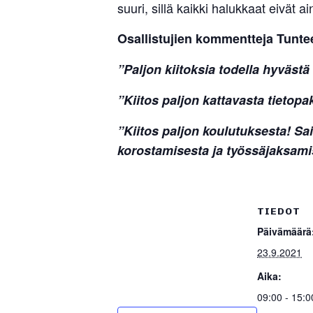
suuri, sillä kaikki halukkaat eivät a
Osal­lis­tujien kom­mentteja Tuntee
”Paljon kii­toksia todella hyväst
”Kiitos paljon kat­ta­vasta tie­to­p
”Kiitos paljon kou­lu­tuk­sesta! Sai
koros­ta­mi­sesta ja työs­sä­jak­sa
TIEDOT
Päivämäärä
23.9.2021
Aika:
09:00 - 15:0