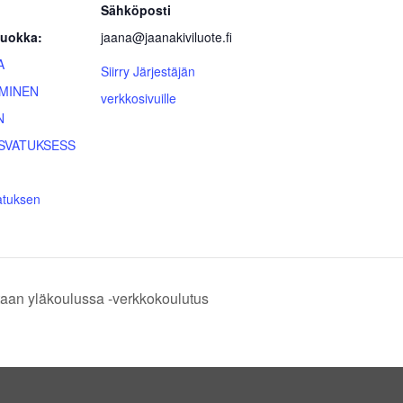
Sähköposti
uokka:
jaana@jaanakiviluote.fi
A
Siirry Järjestäjän
MINEN
verkkosivuille
N
SVATUKSESS
atuksen
ntaan yläkoulussa -verkkokoulutus